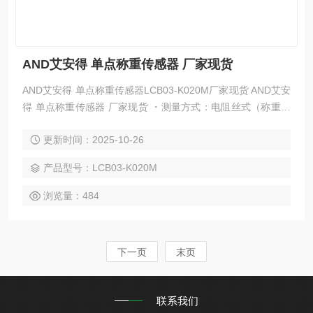
AND艾安得 单点称重传感器 厂家现货
AND艾安得 单点称重传感器LCB03-K020M厂家现货 AND艾安
得 单点称重传感器 厂家现货 ・测量方式：电阻丝式（称重传
感器式） ・精度等级：3级 ・分度方式：多粒间隔 SR有一个
更新时间：2025-10-26
塔形显示屏，方便客户查看，SQ有标准型。 简单易用，推荐
用于按重量销售的商店。
产品型号：LCB03-K020M
浏览量：484
下一页
末页
联系我们