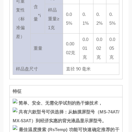
可重
含
复性
样品
0.0
0.
0.
0.
*i
（标
重量≥
量
5%
1%
2%
5%
准偏
1克
差）
0.0
0.0
0.0
0.00
重量
01
02
05
02克
克
克
克
样品盘尺寸
直径 90 毫米
特征
简单、安全、无需化学试剂的热干燥技术，
共有六款型号可供选择：从触摸屏型号（MS-74AT/
MX-53AT）到经济实惠的背光液晶显示屏型号。
最佳温度搜索 (RsTemp) 功能可快速确定推荐的干