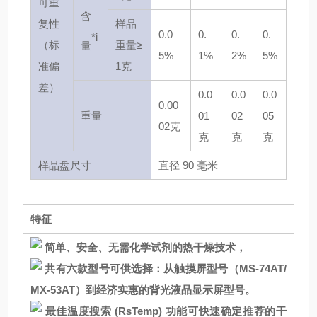
可重
含
复性
样品
0.0
0.
0.
0.
*i
（标
重量≥
量
5%
1%
2%
5%
准偏
1克
差）
0.0
0.0
0.0
0.00
重量
01
02
05
02克
克
克
克
样品盘尺寸
直径 90 毫米
特征
简单、安全、无需化学试剂的热干燥技术，
共有六款型号可供选择：从触摸屏型号（MS-74AT/
MX-53AT）到经济实惠的背光液晶显示屏型号。
最佳温度搜索 (RsTemp) 功能可快速确定推荐的干