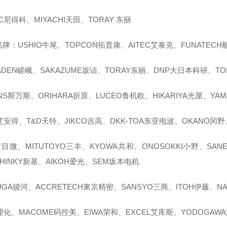
EC尼得科、MIYACHI天田、TORAY 东丽
牌：USHIO牛尾、TOPCON拓普康、AITEC艾泰克、FUNATEC
ADEN嵯峨、SAKAZUME坂诘、TORAY东丽、DNP大日本科研、TOK
ANS斯万斯、ORIHARA折原、LUCEO鲁机欧、HIKARIYA光屋、YA
艾安得、T&D天特、JIKCO吉高、DKK-TOA东亚电波、OKANO冈野
艾目微、MITUTOYO三丰、KYOWA共和、ONOSOKKI小野、SAN
HINKY新基、AIKOH爱光、SEM坂本电机
UGA骏河、ACCRETECH東京精密、SANSYO三商、ITOH伊藤、NA
理化、MACOME码控美、EIWA荣和、EXCEL艾库斯、YODOGAW