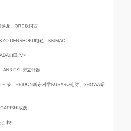
H船越龙、ORC欧阿西
YO DENSHOKU电色、KKIMAC
MADA山田光学
、ANRITSU安立计器
EI三荣、HEIDON新东科学KURABO仓纺、SHOWA昭
GARISHI成茂、
A淀川等