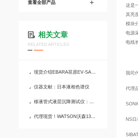
查看全部产品
这是一
其亮
模块
电源
相关文章
电线
RELATED ARTICLES
现货介绍EBARA荏原EV‑SA30干式真空泵
我司
仪器文献：日本液相色谱仪
代理
移液管式液层沉降测试仪：解析液层沉降的特性
SON
代理现货！WATSON沃森1396-200S外旋式可立冻存管
NS日
SIB