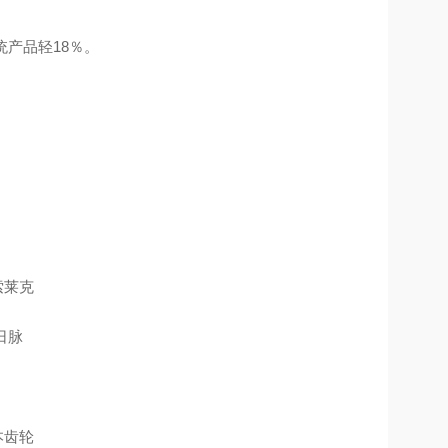
统产品轻18％。
索莱克
日脉
日本齿轮