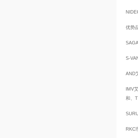
NID
优势品
SAG
S-V
AND
IMV
和、T
SUR
RKC