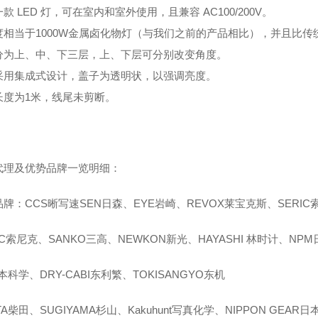
款 LED 灯，可在室内和室外使用，且兼容 AC100/200V。
度相当于1000W金属卤化物灯（与我们之前的产品相比），并且比传
分为上、中、下三层，上、下层可分别改变角度。
采用集成式设计，盖子为透明状，以强调亮度。
长度为1米，线尾未剪断。
代理及优势品牌一览明细：
品牌：CCS晰写速
SEN日森、EYE岩崎、REVOX莱宝克斯、SERIC
IC索尼克、SANKO三高、NEWKON新光、HAYASHI 林时计、NPM
本科学、DRY-CABI东利繁、TOKISANGYO东机
ATA柴田、SUGIYAMA杉山、Kakuhunt写真化学、NIPPON GEAR