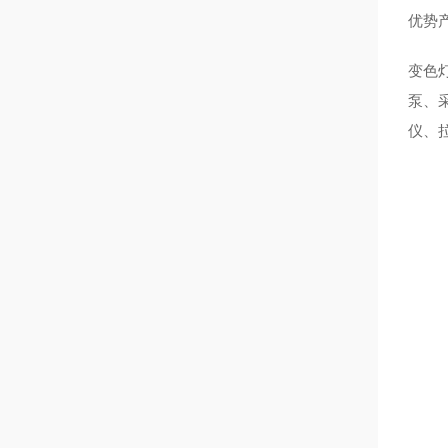
优势
变色
泵、
仪、