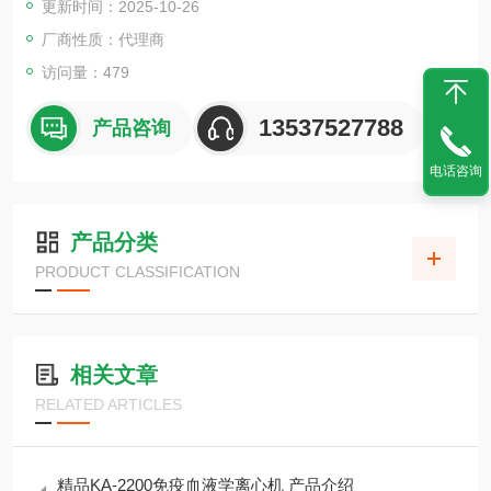
更新时间：2025-10-26
模块分为上、中、下三层，上、下层可分别改变角度。
电源采用集成式设计，盖子为透明状，以强调亮度。
厂商性质：代理商
电线长度为1米，线尾未剪断。
访问量：479
13537527788
产品咨询
电话咨询
产品分类
PRODUCT CLASSIFICATION
相关文章
RELATED ARTICLES
精品KA-2200免疫血液学离心机 产品介绍