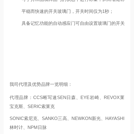
平稳而快速的开关玻璃门，开关时间仅为1秒；
具备记忆功能的自动感应门可自由设置玻璃门的开关范围
我司代理及优势品牌一览明细：
代理品牌：CCS晰写速
SEN日森、EYE岩崎、REVOX莱
宝克斯、SERIC索莱克
SONIC索尼克、SANKO三高、NEWKON新光、HAYASHI
林时计、NPM日脉