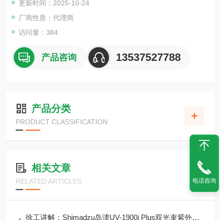
更新时间：2025-10-24
帮助降低病毒传染或有害物质处理，特别适用于有毒有害物质的
称量。此外，AP W-AD系列标配了静电消除器STABLO-AP
厂商性质：代理商
访问量：384
13537527788
产品咨询
产品分类
PRODUCT CLASSIFICATION
相关文章
电话咨询
RELATED ARTICLES
徐工讲解：Shimadzu岛津UV-1900i Plus双光束紫外可见分光光度计