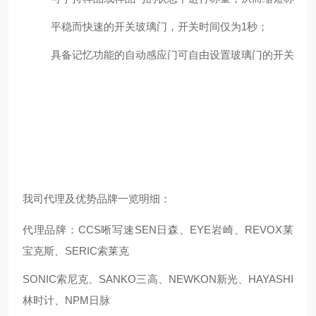
平稳而快速的开关玻璃门，开关时间仅为1秒；
具备记忆功能的自动感应门可自由设置玻璃门的开关范围
我司代理及优势品牌一览明细：
代理品牌：CCS晰写速
SEN日森、EYE岩崎、REVOX莱
宝克斯、SERIC索莱克
SONIC索尼克、SANKO三高、NEWKON新光、HAYASHI
林时计、NPM日脉