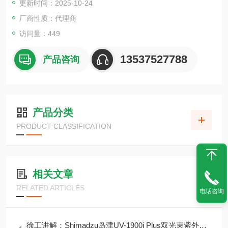
更新时间：2025-10-24
帮助降低病毒传染或有害物质处理，特别适用于有毒有害物质的
称量。此外，AP W-AD系列标配了静电消除器STABLO-AP
厂商性质：代理商
访问量：449
13537527788
产品咨询
产品分类
PRODUCT CLASSIFICATION
相关文章
RELATED ARTICLES
电话咨询
徐工讲解：Shimadzu岛津UV-1900i Plus双光束紫外可见分光光度计