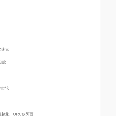
索莱克
日脉
日本齿轮
H船越龙、ORC欧阿西