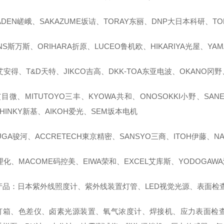
ADEN嵯峨、SAKAZUME坂诘、TORAY东丽、DNP大日本科研、TOK
ANS斯万斯、ORIHARA折原、LUCEO鲁机欧、HIKARIYA光屋、YA
艾安得、T&D天特、JIKCO吉高、DKK-TOA东亚电波、OKANO冈野
艾目微、MITUTOYO三丰、KYOWA共和、ONOSOKKI小野、SAN
HINKY新基、AIKOH爱光、SEM坂本电机
UGA骏河、ACCRETECH東京精密、SANSYO三商、ITOH伊藤、NA
理化、MACOME码控美、EIWA荣和、EXCEL艾库斯、YODOGAW
产品：日本紫外线照度计、紫外线装置灯管、LED视觉光源、表面检
灯箱、色差仪、卤素光源装置、氧气浓度计、焊接机、应力表面检查