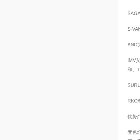
SAG
S-V
AND
IMV
和、T
SUR
RKC
优势
变色