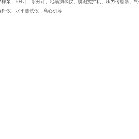
采样泵、PH计、水分计、地震测试仪、脱泡搅拌机、压力传感器、
拉针仪、水平测试仪，离心机等