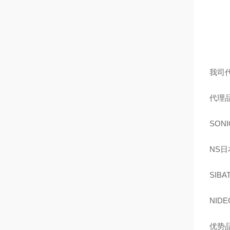
我司
代理
SON
NS日
SIB
NID
优势品