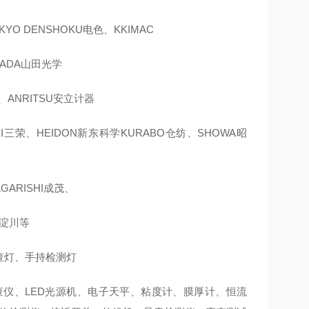
YO DENSHOKU电色、KKIMAC
MADA山田光学
、ANRITSU安立计器
EI三荣、HEIDON新东科学KURABO仓纺、SHOWA昭
GARISHI成茂、
A淀川等
查灯、手持检测灯
仪、LED光源机、电子天平、粘度计、膜厚计、恒流