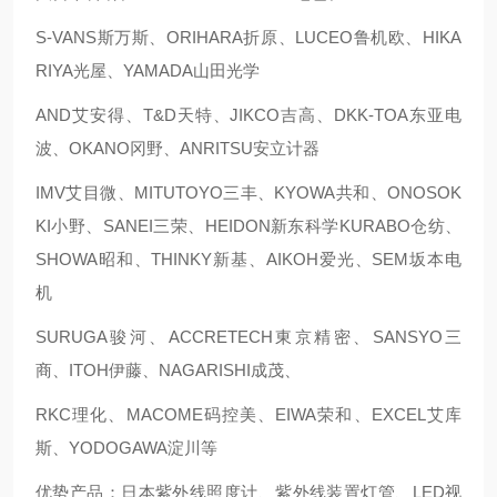
S-VANS斯万斯、ORIHARA折原、LUCEO鲁机欧、HIKA
RIYA光屋、YAMADA山田光学
AND艾安得、T&D天特、JIKCO吉高、DKK-TOA东亚电
波、OKANO冈野、ANRITSU安立计器
IMV艾目微、MITUTOYO三丰、KYOWA共和、ONOSOK
KI小野、SANEI三荣、HEIDON新东科学KURABO仓纺、
SHOWA昭和、THINKY新基、AIKOH爱光、SEM坂本电
机
SURUGA骏河、ACCRETECH東京精密、SANSYO三
商、ITOH伊藤、NAGARISHI成茂、
RKC理化、MACOME码控美、EIWA荣和、EXCEL艾库
斯、YODOGAWA淀川等
优势产品：日本紫外线照度计、紫外线装置灯管、LED视