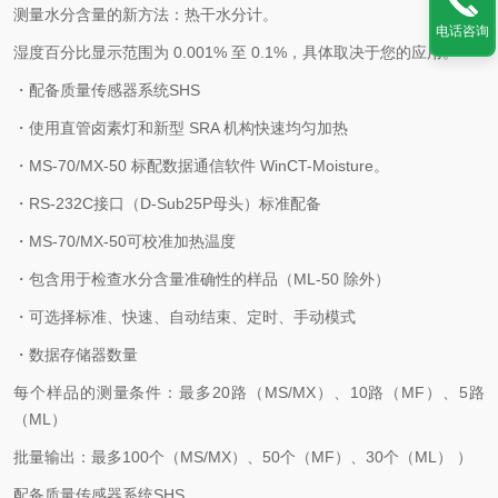
测量水分含量的新方法：热干水分计。
电话咨询
湿度百分比显示范围为 0.001% 至 0.1%，具体取决于您的应用。
・配备质量传感器系统SHS
・使用直管卤素灯和新型 SRA 机构快速均匀加热
・MS-70/MX-50 标配数据通信软件 WinCT-Moisture。
・RS-232C接口（D-Sub25P母头）标准配备
・MS-70/MX-50可校准加热温度
・包含用于检查水分含量准确性的样品（ML-50 除外）
・可选择标准、快速、自动结束、定时、手动模式
・数据存储器数量
每个样品的测量条件：最多20路（MS/MX）、10路（MF）、5路
（ML）
批量输出：最多100个（MS/MX）、50个（MF）、30个（ML） ）
配备质量传感器系统SHS