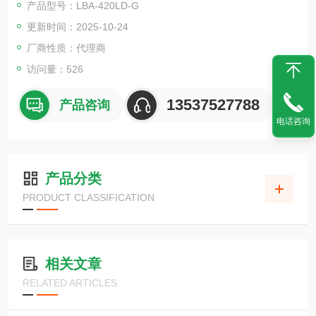
产品型号：LBA-420LD-G
并且比传统产品轻18％。
更新时间：2025-10-24
模块分为上、中、下三层，上、下层可分别改变角度。
电源采用集成式设计，盖子为透明状，以强调亮度。
厂商性质：代理商
电线长度为1米
访问量：526
13537527788
产品咨询
电话咨询
产品分类
PRODUCT CLASSIFICATION
相关文章
RELATED ARTICLES