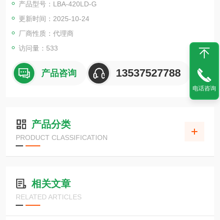
产品型号：LBA-420LD-G
并且比传统产品轻18％。
更新时间：2025-10-24
模块分为上、中、下三层，上、下层可分别改变角度。
电源采用集成式设计，盖子为透明状，以强调亮度。
厂商性质：代理商
电线长度为1米
访问量：533
13537527788
产品咨询
电话咨询
产品分类
PRODUCT CLASSIFICATION
相关文章
RELATED ARTICLES