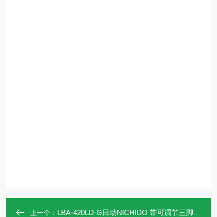
LBA-420LD-G日动NICHIDO 带可调节三脚架LED气球灯
上一个：