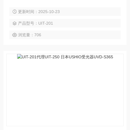
为光学设备制造商的经验和专业知识而开发的。这些紧凑型光
更新时间：2025-10-23
学测量仪器从用户的角度来看确实易于使用。这些紧凑型紫外
线计用于管理一系列仪器的强度，包括照射系统以及紫外线固
产品型号：UIT-201
化、清洁和灭菌系统。
浏览量：706