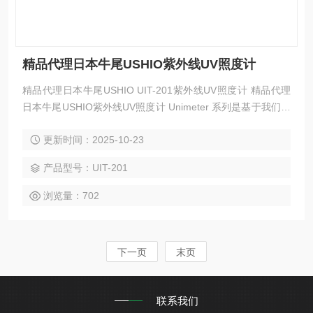
精品代理日本牛尾USHIO紫外线UV照度计
精品代理日本牛尾USHIO UIT-201紫外线UV照度计 精品代理
日本牛尾USHIO紫外线UV照度计 Unimeter 系列是基于我们作
为光学设备制造商的经验和专业知识而开发的。这些紧凑型光
更新时间：2025-10-23
学测量仪器从用户的角度来看确实易于使用。这些紧凑型紫外
线计用于管理一系列仪器的强度，包括照射系统以及紫外线固
产品型号：UIT-201
化、清洁和灭菌系统。
浏览量：702
下一页
末页
联系我们