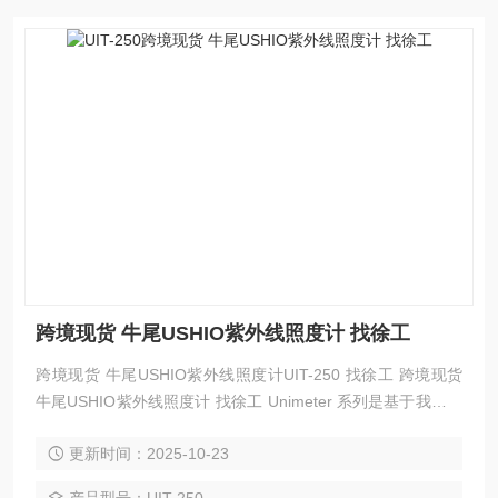
跨境现货 牛尾USHIO紫外线照度计 找徐工
跨境现货 牛尾USHIO紫外线照度计UIT-250 找徐工 跨境现货
牛尾USHIO紫外线照度计 找徐工 Unimeter 系列是基于我们作
为光学设备制造商的经验和专业知识而开发的。这些紧凑型光
更新时间：2025-10-23
学测量仪器从用户的角度来看确实易于使用。这些紧凑型紫外
线计用于管理一系列仪器的强度，包括照射系统以及紫外线固