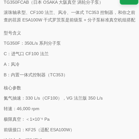
TG350FCAB（日本 OSAKA 大阪真空 涡轮分子泵）
滚珠轴承型、CF100 法兰、风冷、一体式 TC353 控制器
，和你之前
查的
荏原 ESA100W 干式罗茨泵
是
前级泵 + 分子泵
标准真空机组搭配
型号含义
TG350F
：350L/s 系列分子泵
C
：进气口
CF100 法兰
A
：
风冷
B
：内置一体式控制器（TC353）
核心参数
氮气抽速：
330 L/s（CF100）
，VG 法兰版 350 L/s
转速：
46,000 rpm
极限真空：
＜1×10⁻⁶ Pa
前级接口：
KF25
（适配 ESA100W）