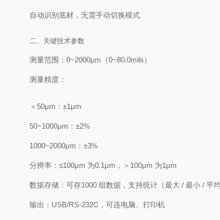
自动识别底材，无需手动切换模式
二、关键技术参数
测量范围：
0~2000μm（0~80.0mils）
测量精度：
＜50μm：±1μm
50~1000μm：±2%
1000~2000μm：±3%
分辨率：≤100μm 为
0.1μm
，＞100μm 为
1μm
数据存储：可存
1000 组数据
，支持统计（最大 / 最小 / 平均
输出：
USB/RS‑232C
，可连电脑、打印机