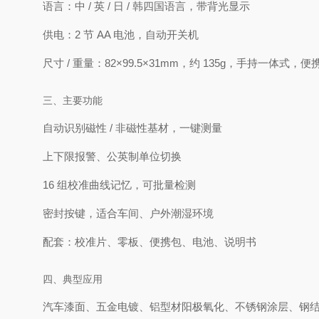
语言：中 / 英 / 日 / 韩四国语言，带背光显示
供电：2 节 AA 电池，自动开关机
尺寸 / 重量：82×99.5×31mm，约 135g，手持一体式，
三、主要功能
自动识别磁性 / 非磁性基材，一键测量
上下限报警、公英制单位切换
16 组校准曲线记忆，可批量检测
密封按键，适合车间、户外潮湿环境
配套：校准片、零板、便携包、电池、说明书
四、典型应用
汽车漆面、五金电镀、铝型材阳极氧化、不锈钢涂层、钢