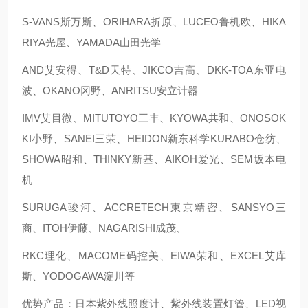
S-VANS斯万斯、ORIHARA折原、LUCEO鲁机欧、HIKA
RIYA光屋、YAMADA山田光学
AND艾安得、T&D天特、JIKCO吉高、DKK-TOA东亚电
波、OKANO冈野、ANRITSU安立计器
IMV艾目微、MITUTOYO三丰、KYOWA共和、ONOSOK
KI小野、SANEI三荣、HEIDON新东科学KURABO仓纺、
SHOWA昭和、THINKY新基、AIKOH爱光、SEM坂本电
机
SURUGA骏河、ACCRETECH東京精密、SANSYO三
商、ITOH伊藤、NAGARISHI成茂、
RKC理化、MACOME码控美、EIWA荣和、EXCEL艾库
斯、YODOGAWA淀川等
优势产品：日本紫外线照度计、紫外线装置灯管、LED视