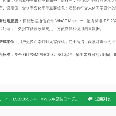
作简便
：提供五种测量程序和四种干燥程序，可根据不同样品需求选
序、设定值、含水率变化率等重要信息；还配有符合人体工学设计的
据处理便捷
：标配数据通信软件 WinCT-Moisture，配有标准 R
和处理，且数据存储器数量充足，方便存储和调用测量数据。
护成本低
：用户更换卤素灯时无需停机，易于清洁，卤素灯寿命约 500
合标准
：符合 GLP/GMP/GCP 和 ISO 标准，输出带有日期 /
上一个：
LSBX85SD-P-HMW-50K原装日本 天花板照明灯日动工业NICHIDO
返回列表