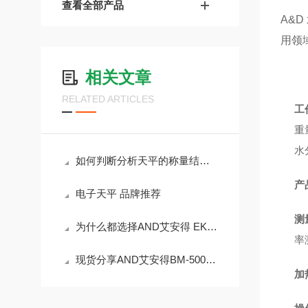
查看全部产品
A&
用领
相关文章
RELATED ARTICLES
工
重
水
如何判断分析天平的称量结果是否准确？
产
电子天平 品牌推荐
测
为什么都选择AND艾安得 EK-i 系列紧凑型天平？
率
现货分享AND艾安得BM-500高精度分析天平
加