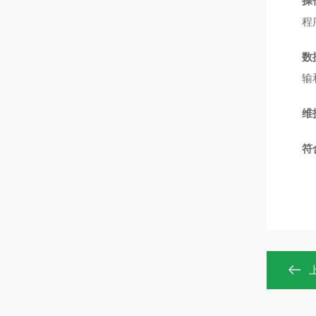
操
程
数
输
维
符