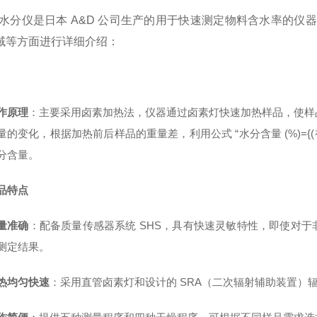
D 水分仪是日本 A&D 公司生产的用于快速测定物料含水率的
域等方面进行详细介绍：
作原理
：主要采用卤素加热法，仪器通过卤素灯快速加热样品，使样
量的变化，根据加热前后样品的重量差，利用公式 “水分含量 (%)={(初始
分含量。
品特点
量准确
：配备质量传感器系统 SHS，具有快速灵敏特性，即使对
测定结果。
热均匀快速
：采用直管卤素灯和设计的 SRA（二次辐射辅助装置）