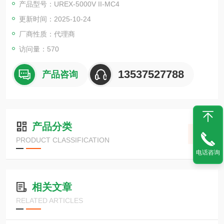
产品型号：UREX-5000V II-MC4
化碳（CO）和碳氢化合物（HC）浓度的测试仪。不仅可以测量
更新时间：2025-10-24
废气中所含的二氧化碳（CO2），还可以测量氧气（O2）和一氧
化氮（NO）（可选设定），因此不仅可以用于汽车修理厂的检查
厂商性质：代理商
和维护
访问量：570
13537527788
产品咨询
产品分类
PRODUCT CLASSIFICATION
电话咨询
相关文章
RELATED ARTICLES