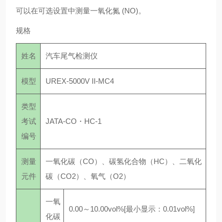
可以在可选设置中测量一氧化氮 (NO)。
规格
姓名
汽车尾气检测仪
模型
UREX-5000V II-MC4
类型
考试
JATA-CO・HC-1
编号
测量
一氧化碳（CO）、碳氢化合物（HC）、二氧化
元件
碳（CO2）、氧气（O2）
一氧
0.00～10.00vol%[最小显示：0.01vol%]
化碳