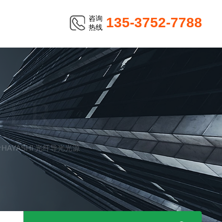
咨询
135-3752-7788
热线
TER
计HAYASHI 光纤导光光源