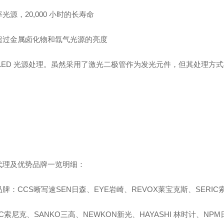
光源，20,000 小时的长寿命
超过金属卤化物和氙气光源的亮度
 LED 光源处理。虽然采用了激光二极管作为发光元件，但其处理方式
代理及优势品牌一览明细：
品牌：CCS晰写速
SEN日森、EYE岩崎、REVOX莱宝克斯、SERIC
IC索尼克、SANKO三高、NEWKON新光、HAYASHI 林时计、NPM