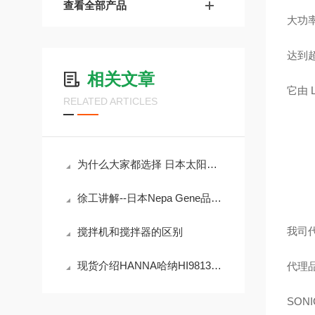
查看全部产品
大功率
达到
相关文章
它由
RELATED ARTICLES
为什么大家都选择 日本太阳能灯？
徐工讲解--日本Nepa Gene品牌NEPA21 Type II
我司
搅拌机和搅拌器的区别
现货介绍HANNA哈纳HI98130高量程便携式多参数水质测定仪
代理
SON