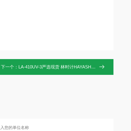
下一个：
LA-410UV-3严选现货 林时计HAYASHI 光纤导光光源