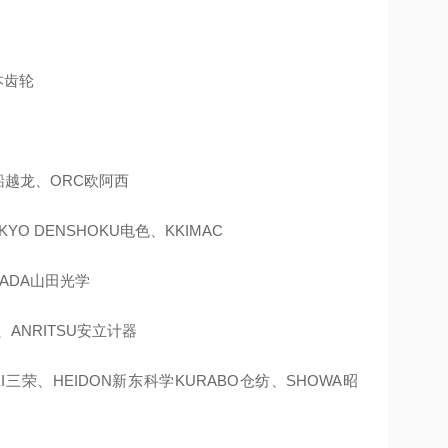
日本齿轮
H船越龙、ORC欧阿西
YO DENSHOKU电色、KKIMAC
MADA山田光学
、ANRITSU安立计器
EI三荣、HEIDON新东科学KURABO仓纺、SHOWA昭