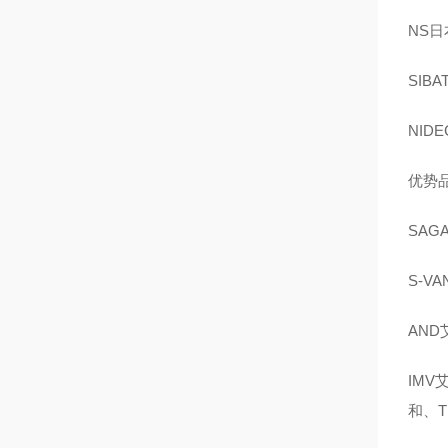
NS日
SIB
NID
优势品
SAG
S-V
AND
IMV
和、T