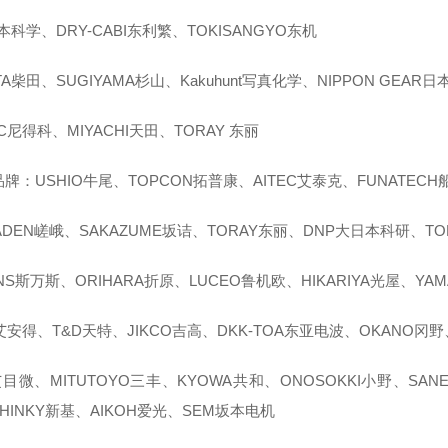
本科学、DRY-CABI东利繁、TOKISANGYO东机
ATA柴田、SUGIYAMA杉山、Kakuhunt写真化学、NIPPON GEAR
EC尼得科、MIYACHI天田、TORAY 东丽
牌：USHIO牛尾、TOPCON拓普康、AITEC艾泰克、FUNATEC
ADEN嵯峨、SAKAZUME坂诘、TORAY东丽、DNP大日本科研、TOK
ANS斯万斯、ORIHARA折原、LUCEO鲁机欧、HIKARIYA光屋、YA
艾安得、T&D天特、JIKCO吉高、DKK-TOA东亚电波、OKANO冈野
艾目微、MITUTOYO三丰、KYOWA共和、ONOSOKKI小野、SAN
HINKY新基、AIKOH爱光、SEM坂本电机