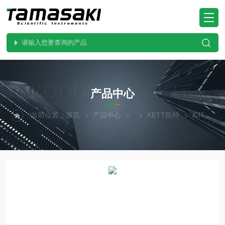
PRODUCTS CENTER
产品中心
当前位置：
首页
产品中心
KETT凯特
KJT-700精品 近红外成分计 日本进口KETT凯特