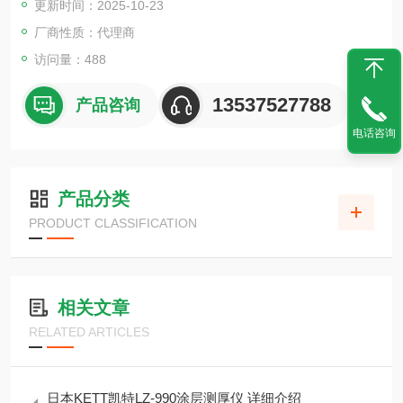
更新时间：2025-10-23
强调基本性能的基本型 水分显示0.01%，质量显示5mg 自动撕裂
机构减少漂移 自动停止和时间停止，2种测量模式 用于食品、药
厂商性质：代理商
品、泥土、纤维、羽毛、生物质等广泛领域燃料等
访问量：488
13537527788
产品咨询
电话咨询
产品分类
PRODUCT CLASSIFICATION
相关文章
RELATED ARTICLES
日本KETT凯特LZ‑990涂层测厚仪 详细介绍