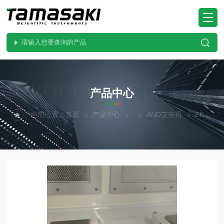
・
・
・
・
・
・
・
・
・
・
・
・
・
PRODUCTS CENTER
产品中心
当前位置：
首页
产品中心
AND艾安得
EK-3000i代理现货 紧凑型天平 日本AND爱安德