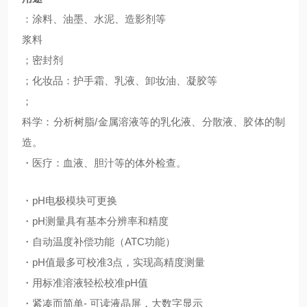
：涂料、油墨、水泥、造影剂等
浆料
；密封剂
；化妆品：护手霜、乳液、卸妆油、凝胶等
；
科学：分析树脂/金属溶液等的乳化液、分散液、胶体的制
造。
・医疗：血液、胆汁等的体外检查。
・pH电极模块可更换
・pH测量具有基本分辨率和精度
・自动温度补偿功能（ATC功能）
・pH值最多可校准3点，实现高精度测量
・用标准溶液轻松校准pH值
・紧凑而简单- 可读液晶屏，大数字显示