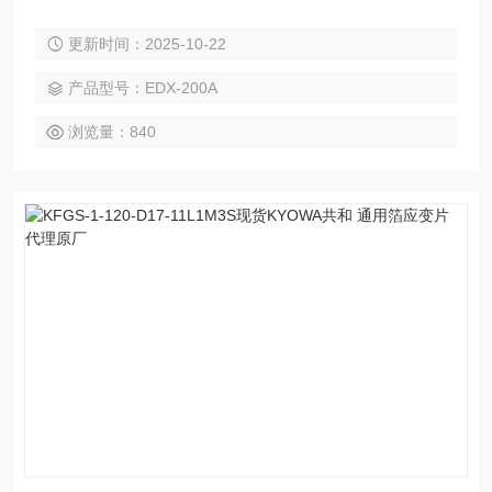
在高扫描频率下测量动态现象●支持多通道测量 采用触摸屏 ●
更新时间：2025-10-22
精度高，支持大应变 ● 改进的电缆管理 ● 内置打印机 ● 通过一
个数据记录器支持多达 30 个通道，通过扫描仪连接支持多达
产品型号：EDX-200A
1000 个通道
浏览量：840