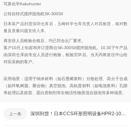
写真化学Kakuhunter
公转自转式搅拌脱泡机SK-300SII
日本
装产品到货深圳仓库后，玉崎科学仓库负责人对其验货，核对数
量及质量问题安排入库。
再安排人员检验合格后，均已符合出厂要求。
客户10月上旬咨询并订货两台SK-300SII搅拌脱泡机。10.30下午
产品
由深圳仓库由专业人员进行检验，检验完毕后。当天内将发往中山给
对应采购的客户。
应用场景：适用于纳米材料（如石墨烯浆料）分散处理、高分子合成
（如环氧树脂、聚合物）真空脱泡、高粘度材料（如电池浆料）孔隙
率处理以及疫苗、蛋白质制剂等生物活性物质混合脱泡等多种场景。
深圳到货！日本CCS环形照明设备HPR2-100SW
上一条