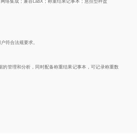
门；网络集成；兼容LabX；称重结果记事本；悬挂型秤盘
项，助用户符合法规要求。
数据的管理和分析，同时配备称重结果记事本，可记录称重数