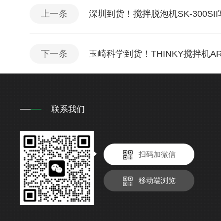
上一条
深圳到货！搅拌脱泡机SK-300SI
下一条
玉崎科学到货！THINKY搅拌机ARE
联系我们
扫码加微信
移动端浏览