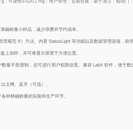
 g；可读性0.01/0.1 mg；用户管理；贸易合规；易于清洁；电动
可准确称量小样品，减少浪费并节约成本。
（良好称量管理规范 ®）方法、内置 StatusLight 等功能以及数据管理选
称盘上加样，并可将显示屏置于方便位置。
数量不受限制，还可进行用户权限设置。兼容 LabX 软件，便于
备）、以太网、蓝牙（可选）。
用于各种精确称量的实验和生产环节。