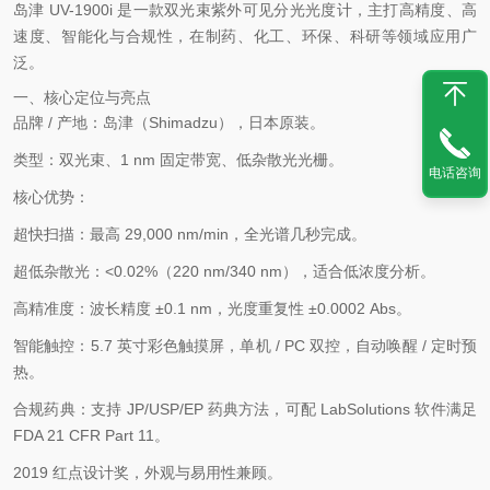
岛津 UV-1900i 是一款
双光束紫外可见分光光度计
，主打
高精度、高
速度、智能化与合规性
，在制药、化工、环保、科研等领域应用广
泛。
一、核心定位与亮点
品牌 / 产地
：岛津（Shimadzu），日本原装。
类型
：双光束、1 nm 固定带宽、低杂散光光栅。
电话咨询
核心优势
：
超快扫描
：最高
29,000 nm/min
，全光谱几秒完成。
超低杂散光
：<
0.02%
（220 nm/340 nm），适合低浓度分析。
高精准度
：波长精度 ±
0.1 nm
，光度重复性 ±
0.0002 Abs
。
智能触控
：5.7 英寸彩色触摸屏，
单机 / PC 双控
，自动唤醒 / 定时预
热。
合规药典
：支持 JP/USP/EP 药典方法，可配
LabSolutions
软件满足
FDA 21 CFR Part 11
。
2019 红点设计奖
，外观与易用性兼顾。