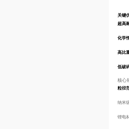
关键
超高
化学
高比
低破
核心
粒径
纳米级
锂电材