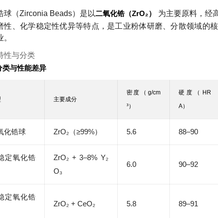
球（Zirconia Beads）是以
二氧化锆（ZrO₂）
为主要原料，经
磨性、化学稳定性优异等特点，是工业粉体研磨、分散领域的核
业。
特性与分类
分类与性能差异
密度（g/cm
硬度（HR
型
主要成分
³）
A）
氧化锆球
ZrO₂（≥99%）
5.6
88–90
稳定氧化锆
ZrO₂ + 3–8% Y₂
6.0
90–92
O₃
稳定氧化锆
ZrO₂ + CeO₂
5.8
89–91