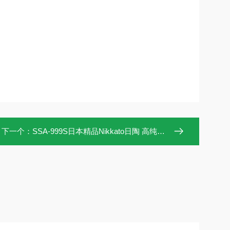
下一个：
SSA-999S日本精品Nikkato日陶 高纯度氧化铝球