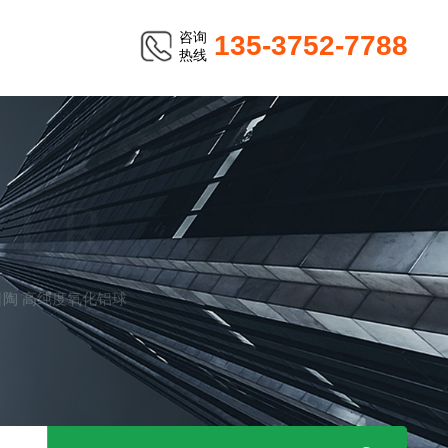
咨询
135-3752-7788
热线
TER
to日陶 高纯度氧化铝球