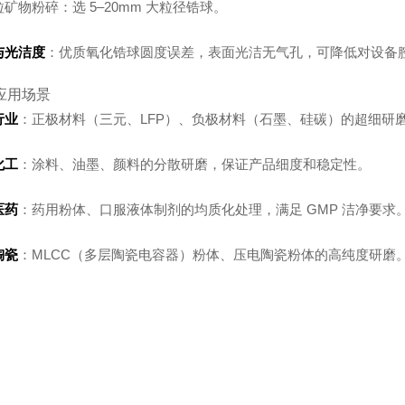
矿物粉碎：选 5–20mm 大粒径锆球。
与光洁度
：优质氧化锆球圆度误差，表面光洁无气孔，可降低对设备
应用场景
行业
：正极材料（三元、LFP）、负极材料（石墨、硅碳）的超细研
化工
：涂料、油墨、颜料的分散研磨，保证产品细度和稳定性。
医药
：药用粉体、口服液体制剂的均质化处理，满足 GMP 洁净要求
陶瓷
：MLCC（多层陶瓷电容器）粉体、压电陶瓷粉体的高纯度研磨