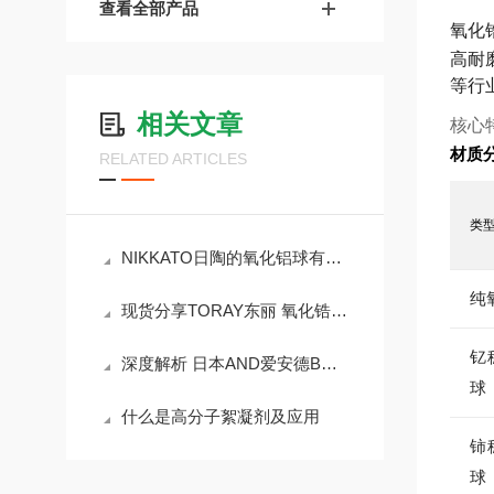
查看全部产品
氧化锆
高耐
等行
相关文章
核心
材质
RELATED ARTICLES
类
NIKKATO日陶的氧化铝球有哪些优点？
纯
现货分享TORAY东丽 氧化锆研磨球
钇
深度解析 日本AND爱安德BM-20 超微量分析天平
球
什么是高分子絮凝剂及应用
铈
球