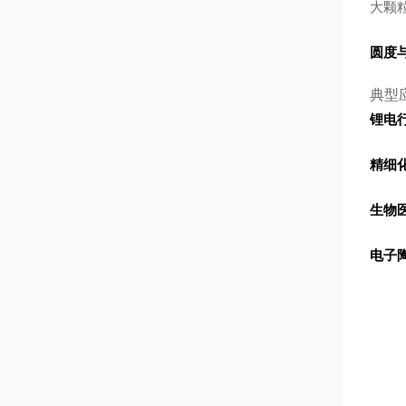
大颗粒
圆度
典型
锂电
精细
生物
电子