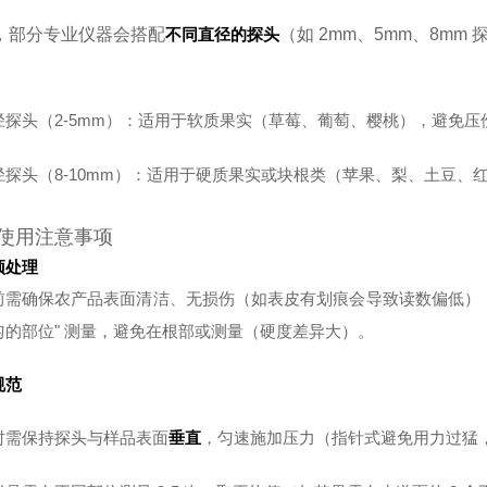
，部分专业仪器会搭配
不同直径的探头
（如 2mm、5mm、8m
径探头（2-5mm）：适用于软质果实（草莓、葡萄、樱桃），避免压
径探头（8-10mm）：适用于硬质果实或块根类（苹果、梨、土豆、
使用注意事项
预处理
前需确保农产品表面清洁、无损伤（如表皮有划痕会导致读数偏低）；对
匀的部位" 测量，避免在根部或测量（硬度差异大）。
规范
时需保持探头与样品表面
垂直
，匀速施加压力（指针式避免用力过猛