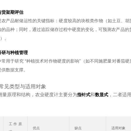
与货架期评估
是农产品耐储运性的关键指标：硬度较高的块根类作物（如土豆、胡
输的品种；同时，通过追踪储存过程中硬度的变化，可预测农产品的货架期
天）。
科研与种植管理
中常用于研究 “种植技术对作物硬度的影响"（如不同施肥量对番茄
提供数据支撑。
常见类型与适用对象
测量原理和结构，农业硬度计主要分为
指针式
和
数显式
，二者适
工作原
优点
缺点
适用对象