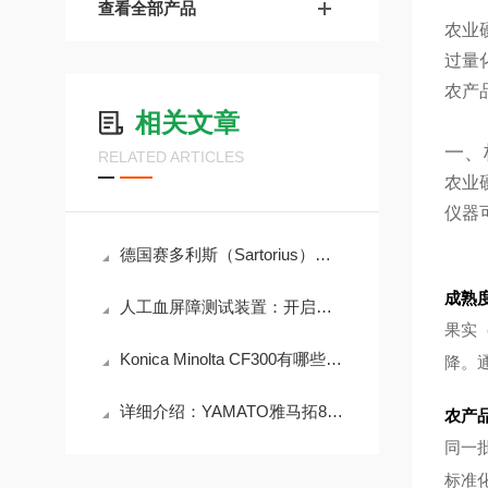
查看全部产品
农业
过量
农产
相关文章
一、
RELATED ARTICLES
农业
仪器
德国赛多利斯（Sartorius）实验室天平竞品对比情况
成熟
人工血屏障测试装置：开启医学研究新征程
果实
Konica Minolta CF300有哪些优点？
降。
详细介绍：YAMATO雅马拓80L立式高压蒸汽灭菌器SQ-810C
农产
同一
标准