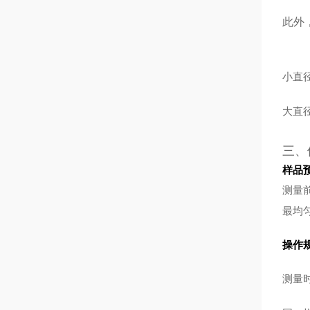
此外
小直
大直
三、
样品
测量
最均
操作
测量