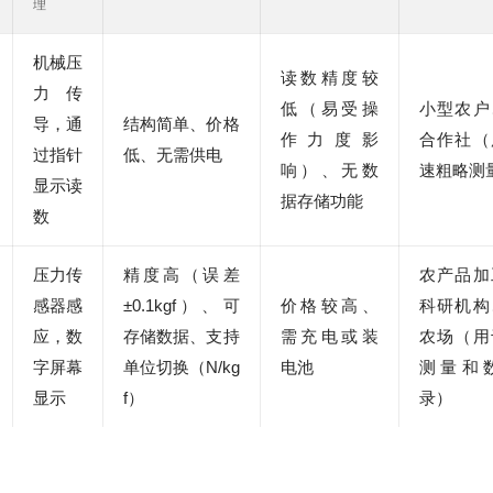
理
机械压
读数精度较
力传
低（易受操
小型农户
导，通
结构简单、价格
作力度影
合作社（
过指针
低、无需供电
响）、无数
速粗略测
显示读
据存储功能
数
压力传
精度高（误差
农产品加
感器感
±0.1kgf）、可
价格较高、
科研机构
应，数
存储数据、支持
需充电或装
农场（用
字屏幕
单位切换（N/kg
电池
测量和
显示
f）
录）