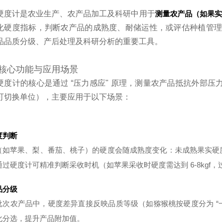
硬度计是农业生产、农产品加工及科研中用于
测量农产品（如果
化硬度指标，判断农产品的成熟度、耐储运性，或评估种植管理
品品质分级、产后处理及科研分析的重要工具。
核心功能与应用场景
硬度计的核心是通过 “压力感应" 原理，测量农产品抵抗外部
可切换单位），主要应用于以下场景：
度判断
（如苹果、梨、番茄、桃子）的硬度会随成熟度变化：未成熟果实硬
通过硬度计可精准判断采收时机（如苹果采收时硬度需达到 6-8kgf
品分级
批次农产品中，硬度差异直接反映品质等级（如猕猴桃按硬度分为 “一
化分选，提升产品附加值。