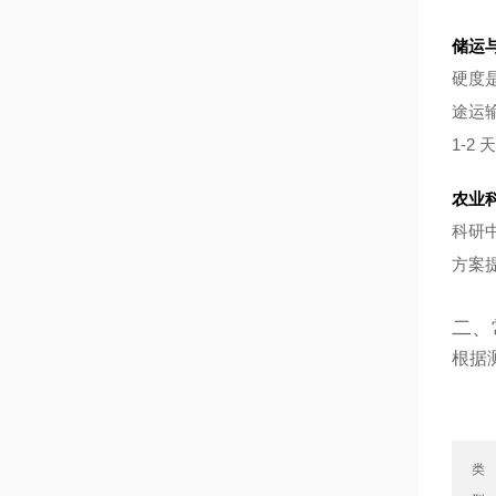
储运
硬度
途运
1-2 
农业
科研
方案
二、
根据
类