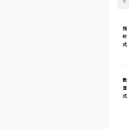
型
指
针
式
数
显
式