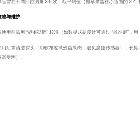
样品需在不同部位测量 3-5 次，取平均值（如苹果需在赤道面的 3
校准与维护
使用前需用 “标准砝码" 校准（如数显式硬度计可通过 “校准键"，用 
使用后需清洁探头（用软布擦拭残留果肉，避免腐蚀传感器），长期
感器受潮）。