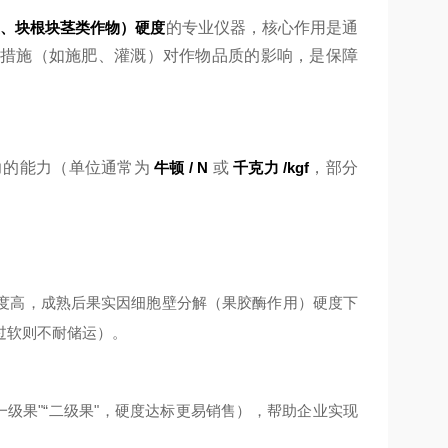
实、块根块茎类作物）硬度
的专业仪器，核心作用是通
措施（如施肥、灌溉）对作物品质的影响，是保障
压力的能力（单位通常为
牛顿 / N
或
千克力 /kgf
，部分
度高，成熟后果实因细胞壁分解（果胶酶作用）硬度下
，过软则不耐储运）。
级果"“二级果"，硬度达标更易销售），帮助企业实现