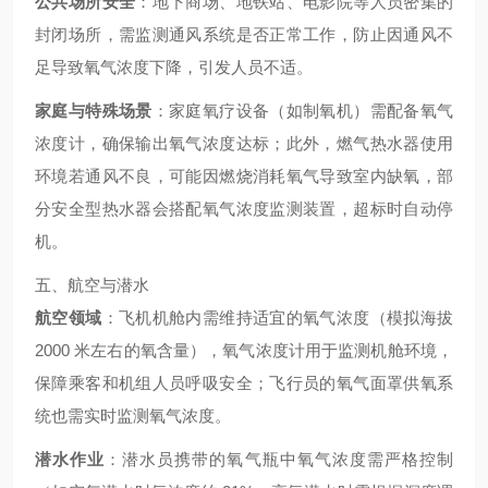
公共场所安全
：地下商场、地铁站、电影院等人员密集的
封闭场所，需监测通风系统是否正常工作，防止因通风不
足导致氧气浓度下降，引发人员不适。
家庭与特殊场景
：家庭氧疗设备（如制氧机）需配备氧气
浓度计，确保输出氧气浓度达标；此外，燃气热水器使用
环境若通风不良，可能因燃烧消耗氧气导致室内缺氧，部
分安全型热水器会搭配氧气浓度监测装置，超标时自动停
机。
五、航空与潜水
航空领域
：飞机机舱内需维持适宜的氧气浓度（模拟海拔
2000 米左右的氧含量），氧气浓度计用于监测机舱环境，
保障乘客和机组人员呼吸安全；飞行员的氧气面罩供氧系
统也需实时监测氧气浓度。
潜水作业
：潜水员携带的氧气瓶中氧气浓度需严格控制