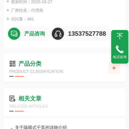
更新时间：2025-10-27
薄膜沉积过程中的质量变化，并计算出准确的膜厚。这在有机器
件、半导体和光学器件等需要精确膜厚的领域，有助于提高质量
厂商性质：代理商
和生产效率。
访问量：481
13537527788
产品咨询
电话咨询
产品分类
PRODUCT CLASSIFICATION
相关文章
RELATED ARTICLES
关于隔膜式干泵的详细介绍