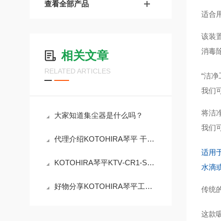
查看全部产品
适合
该装
消毒
相关文章
RELATED ARTICLES
“洁
我们
将洁
大家知道集尘器是什么吗？
我们
代理介绍KOTOHIRA琴平 干式鞋底与车轮清洁系统KPG-IGO55
适用
KOTOHIRA琴平KTV‑CR1‑SUS工业吸尘器的优势是什么？
水滴
好物分享KOTOHIRA琴平工业KDC-C06洁净室专用除尘器
传统
这款