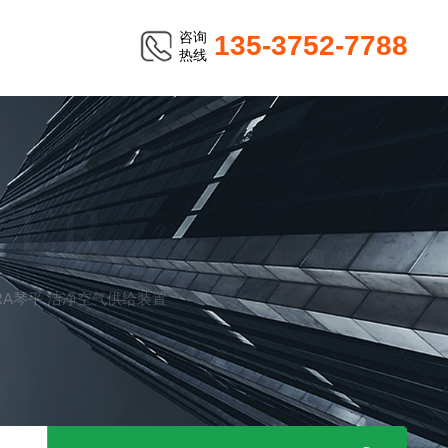
咨询
135-3752-7788
热线
TER
IRA琴平 洁净空气供给装置