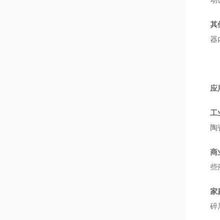
其
器
应
工
陶
商
些
家
碎