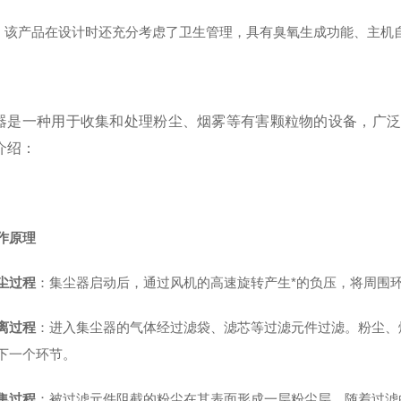
，该产品在设计时还充分考虑了卫生管理，具有臭氧生成功能、主机
器是一种用于收集和处理粉尘、烟雾等有害颗粒物的设备，广泛
介绍：
作原理
尘过程
：集尘器启动后，通过风机的高速旋转产生*的负压，将周围
离过程
：进入集尘器的气体经过滤袋、滤芯等过滤元件过滤。粉尘、
下一个环节。
集过程
：被过滤元件阻截的粉尘在其表面形成一层粉尘层，随着过滤