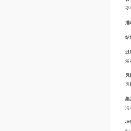
要
排
结
过
聚
风
风
集
清
控
动