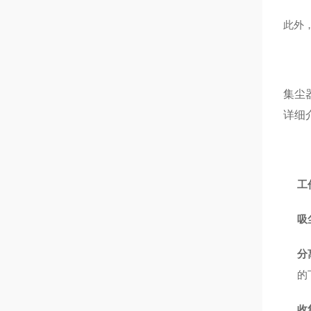
此外
集尘
详细
工
吸
分
的
收