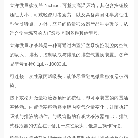
立洋微量移液器"Nichipet"可整支高温灭菌，其包含按钮按
压阻力小，可减轻使用者疲劳，以及具备高耐化学腐蚀性
型号等特点。另外，立洋的微量移液器产品种类繁多，从
适合学生练习的入门级型号到各种其他型号。
立洋微量移液器是一种可通过内置活塞系统控制腔内空气
的吸入、排出，控制吸液与排液的排空气置换装置。各产
品型号支持0.1μL～10000μL
可连接一次性聚丙烯吸头，能够尽量避免微量移液器被污
染。
按下或松开微量移液器顶部的按钮，即可令装置的内置活
塞移动。内置活塞移动将使腔内空气含量变化，进而执行
吸液与排液的动作。与吸管型的容积式移液器相比，排气
式移液器的优点在于使用一次性吸头，低廉且操作简便。
微量移液器通常应用于食品企业与制药企业的检验及分析