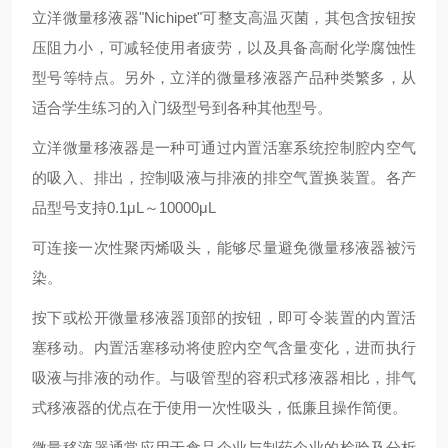
立洋微量移液器"Nichipet"可整支高温灭菌，其包含按钮按
压阻力小，可减轻使用者疲劳，以及具备高耐化学腐蚀性
型号等特点。另外，立洋的微量移液器产品种类繁多，从
适合学生练习的入门级型号到各种其他型号。
立洋微量移液器是一种可通过内置活塞系统控制腔内空气
的吸入、排出，控制吸液与排液的排空气置换装置。各产
品型号支持0.1μL～10000μL
可连接一次性聚丙烯吸头，能够尽量避免微量移液器被污
染。
按下或松开微量移液器顶部的按钮，即可令装置的内置活
塞移动。内置活塞移动将使腔内空气含量变化，进而执行
吸液与排液的动作。与吸管型的容积式移液器相比，排气
式移液器的优点在于使用一次性吸头，低廉且操作简便。
微量移液器通常应用于食品企业与制药企业的检验及分析