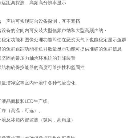
超远距离探测，高频高分辨率显示
合一声纳可实现两台设备探测，互不遮挡
台设备的空间内可安装大型低频声纳和大型高频声纳・
的稳定功能和图像处理功能即使在恶劣天气下也能稳定显示鱼群
增的鱼群跟踪功能和鱼群数量显示功能可提供准确的鱼群信息
靠坚固的带压力轴承环系统的升降装置
顶结构确保换能器的高度可维护性和坚固性
测量洁净室等室内环境中各种气流变化。
于液晶面板和LED生产线、
工序（高温：可选）、
环境及冰箱内部监测（微风，高精度）