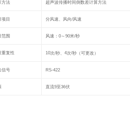
算方法
超声波传播时间倒数差计算方法
量项目
分风速、风向/风速
量范围
风速：0～90米/秒
量重复性
10
4
/
次/秒、
次
秒（可更改）
出信号
RS-422
源
直流9至36伏