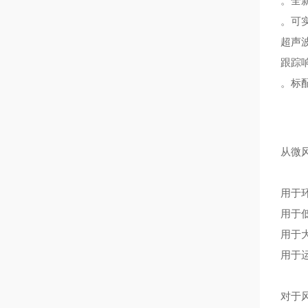
。全
。可实
超声
跟踪响
。标
从微风
用于
用于
用于
用于
对于