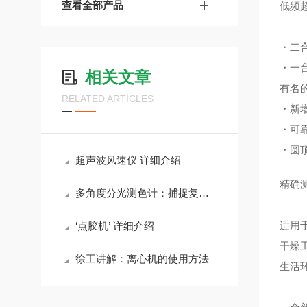
查看全部产品
低频
・二
・一
相关文章
有名
RELATED ARTICLES
・新
・可
・圆
超声波风速仪 详细介绍
精确
多角度分光测色计：捕捉复杂表面的色彩真相
适用
‘点胶机’ 详细介绍
干燥
徐工讲解：离心机的使用方法
生活