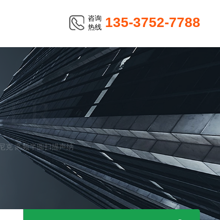
咨询
135-3752-7788
热线
TER
C索尼克 高频半圆扫描声纳