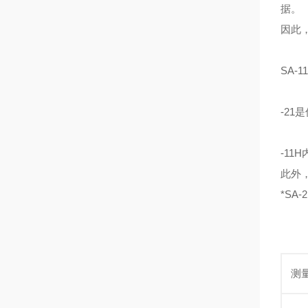
据。
因此
SA-
-21
-11
此外
*SA
测