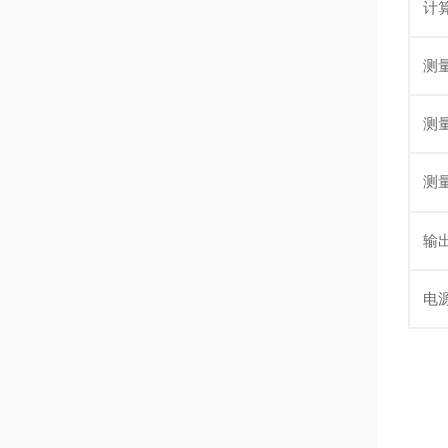
计
测
测
测
输
电