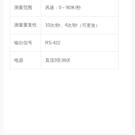
测量范围
风速：0～90米/秒
测量重复性
10
4
/
次/秒、
次
秒（可更改）
输出信号
RS-422
电源
直流9至36伏