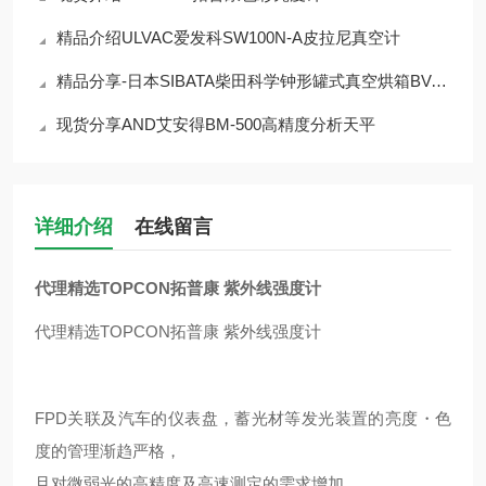
精品介绍ULVAC爱发科SW100N-A皮拉尼真空计
精品分享-日本SIBATA柴田科学钟形罐式真空烘箱BV-001
现货分享AND艾安得BM-500高精度分析天平
详细介绍
在线留言
代理精选TOPCON拓普康 紫外线强度计
代理精选TOPCON拓普康 紫外线强度计
FPD关联及汽车的仪表盘，蓄光材等发光装置的亮度・色
度的管理渐趋严格，
且对微弱光的高精度及高速测定的需求增加。