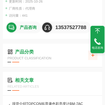
更新时间：2025-10-26
且对微弱光的高精度及高速测定的需求增加。
BM-5AC为具有高信赖性及操作性，高速性兼备的高感度色度亮
厂商性质：代理商
度计。
访问量：441
13537527788
产品咨询
电话咨询
产品分类
PRODUCT CLASSIFICATION
相关文章
RELATED ARTICLES
现货介绍TOPCON拓普康色彩亮度计BM-7AC