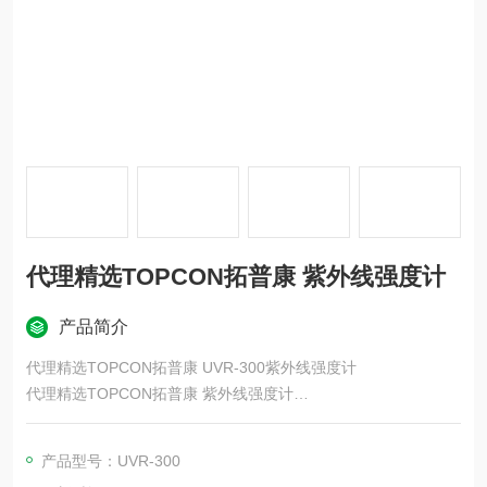
代理精选TOPCON拓普康 紫外线强度计
产品简介
代理精选TOPCON拓普康 UVR-300紫外线强度计
代理精选TOPCON拓普康 紫外线强度计
FPD关联及汽车的仪表盘，蓄光材等发光装置的亮度・色度的管
产品型号：UVR-300
理渐趋严格，