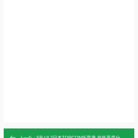
SR-UL2日本TOPCON拓普康 超低亮度分光辐射计
上一个：