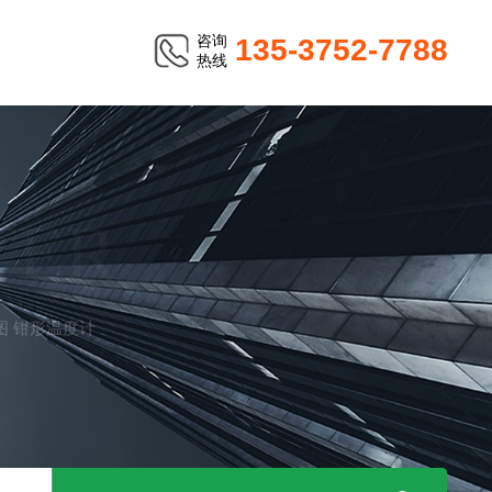
咨询
135-3752-7788
热线
TER
o德图 钳形温度计