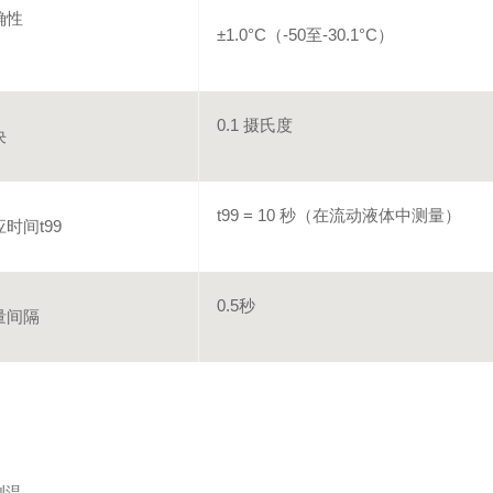
确性
±1.0°C（-50至-30.1°C）
0.1 摄氏度
决
t99 = 10 秒（在流动液体中测量）
时间t99
0.5秒
量间隔
测温