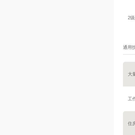
2级/
通用
大
工
住