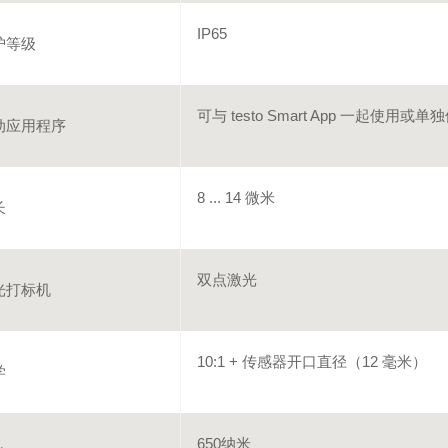
IP65
护等级
可与 testo Smart App 一起使用或单
动应用程序
8 ... 14 微米
长
双点激光
光打标机
10:1 + 传感器开口直径（12 毫米）
学
650纳米