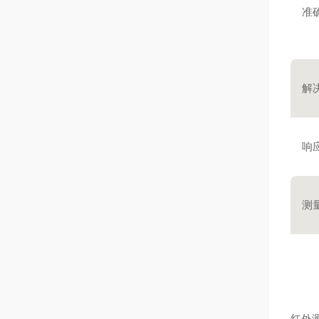
准
解
响应
测
红外