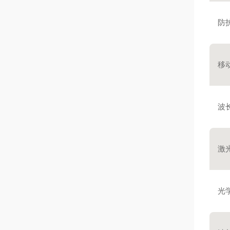
防
移
波
激
光