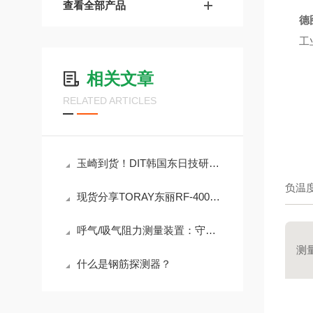
查看全部产品
德
工
相关文章
RELATED ARTICLES
玉崎到货！DIT韩国东日技研ASG-P080离子棒
负温度
现货分享TORAY东丽RF-400-01氧化锆氧气浓度计
呼气/吸气阻力测量装置：守护呼吸健康的精密“卫士”
测
什么是钢筋探测器？