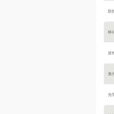
防
移
波
激
光