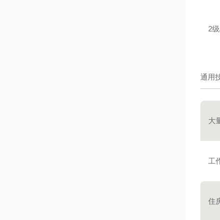
2级/
通用
大
工
住