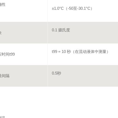
确性
±1.0°C（-50至-30.1°C）
0.1 摄氏度
决
t99 = 10 秒（在流动液体中测量）
时间t99
0.5秒
量间隔
测温