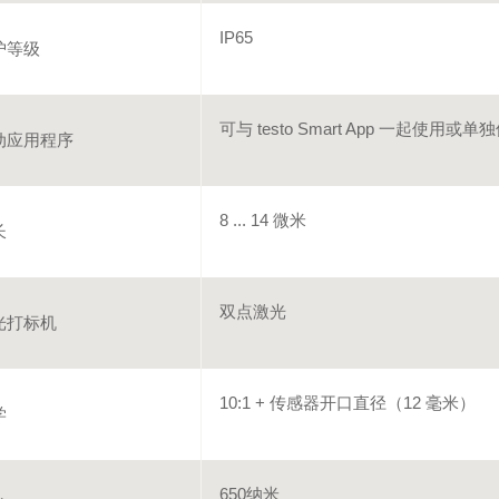
IP65
护等级
可与 testo Smart App 一起使用或单
动应用程序
8 ... 14 微米
长
双点激光
光打标机
10:1 + 传感器开口直径（12 毫米）
学
650纳米