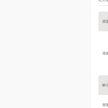
测
准
解
测