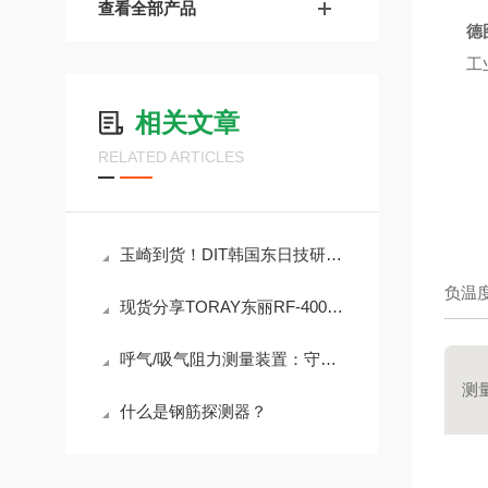
查看全部产品
德
工
相关文章
RELATED ARTICLES
玉崎到货！DIT韩国东日技研ASG-P080离子棒
负温度
现货分享TORAY东丽RF-400-01氧化锆氧气浓度计
呼气/吸气阻力测量装置：守护呼吸健康的精密“卫士”
测
什么是钢筋探测器？