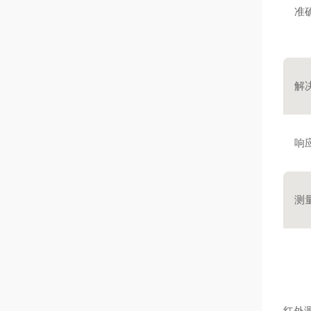
准
解
响应
测
红外