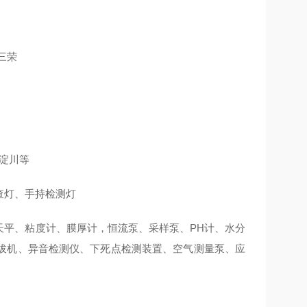
I三荣
A淀川等
查灯、手持检测灯
天平、粘度计、膜厚计，恒流泵、采样泵、PH计、水分
拔机、异音检测仪、下死点检测装置、空气测量泵、应