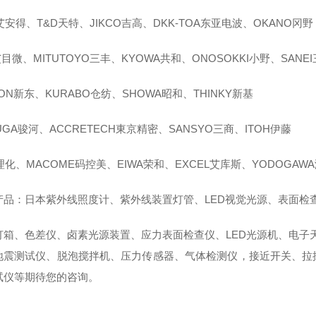
艾安得、T&D天特、JIKCO吉高、DKK-TOA东亚电波、OKANO冈野
艾目微、MITUTOYO三丰、KYOWA共和、ONOSOKKI小野、SANE
DON新东、KURABO仓纺、SHOWA昭和、THINKY新基
UGA骏河、ACCRETECH東京精密、SANSYO三商、ITOH伊藤
理化、MACOME码控美、EIWA荣和、EXCEL艾库斯、YODOGAW
产品：日本紫外线照度计、紫外线装置灯管、LED视觉光源、表面检
灯箱、色差仪、卤素光源装置、应力表面检查仪、LED光源机、电子
地震测试仪、脱泡搅拌机、压力传感器、气体检测仪，接近开关、拉
试仪等期待您的咨询。