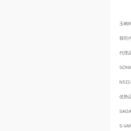
玉崎
我司
代理品
SON
NS日
优势品
SAG
S-V