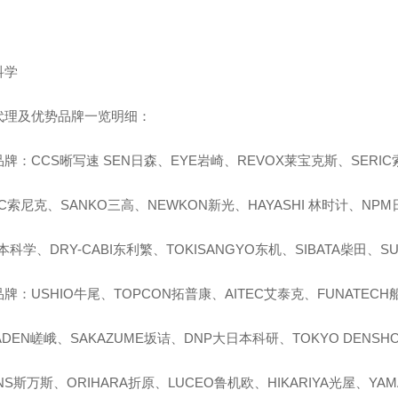
科学
代理及优势品牌一览明细：
牌：CCS晰写速 SEN日森、EYE岩崎、REVOX莱宝克斯、SERI
IC索尼克、SANKO三高、NEWKON新光、HAYASHI 林时计、NPM
本科学、DRY-CABI东利繁、TOKISANGYO东机、SIBATA柴田、SU
牌：USHIO牛尾、TOPCON拓普康、AITEC艾泰克、FUNATEC
ADEN嵯峨、SAKAZUME坂诘、DNP大日本科研、TOKYO DENSHO
ANS斯万斯、ORIHARA折原、LUCEO鲁机欧、HIKARIYA光屋、YA