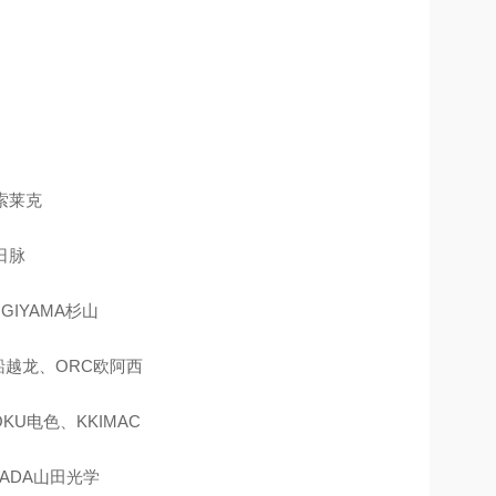
C索莱克
日脉
GIYAMA杉山
H船越龙、ORC欧阿西
KU电色、KKIMAC
MADA山田光学