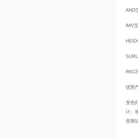
AND
IMV
HEI
SUR
RKC
优势
变色
计、
变测