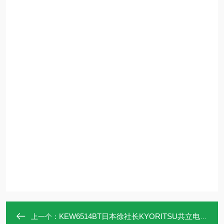
KEW6514BT日本徐社长KYORITSU共立电表 多功能测试仪
上一个：