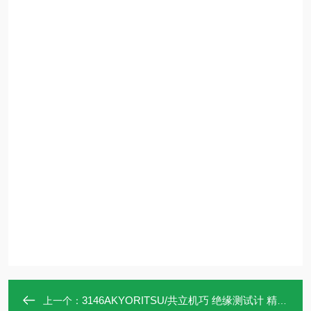
3146AKYORITSU/共立机巧 绝缘测试计 精品现货
上一个：