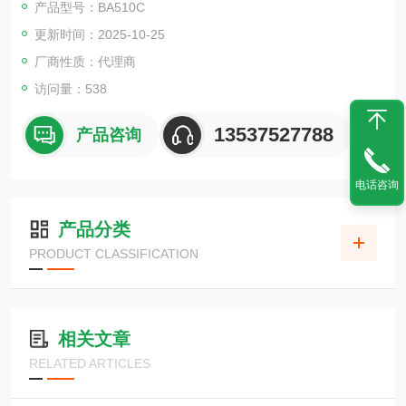
产品型号：BA510C
能良好的不锈钢材质。
更新时间：2025-10-25
控制器与油浴分离，可在最远2m（电缆长度）的距离内安全运
行。
厂商性质：代理商
油浴底部设有凹槽，可有效防止搭配磁力搅拌器使用时，因振动
访问量：538
而发生移动、脱落的危险。
13537527788
产品咨询
电话咨询
产品分类
PRODUCT CLASSIFICATION
相关文章
RELATED ARTICLES