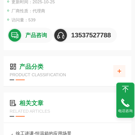
更新时间：2025-10-25
上下键操作设定更简易，实现温度控制的高精度。
设定温度、时间、指示值都可进行数字表示。
厂商性质：代理商
自诊断功能、过电流漏电保护开关等安全控制。
访问量：539
温度传感器采用寿命长的R型热电偶。
配备了排气口。
13537527788
产品咨询
排气装置、温度输出端子等选购功能。
产品分类
PRODUCT CLASSIFICATION
相关文章
电话咨询
RELATED ARTICLES
徐工讲课-恒温箱的应用场景