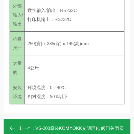
外部
数字输入/输出：RS232C
输入/
打印机输出：RS232C
输出
机身
250(宽) x 335(深) x 145(高)mm
尺寸
大量
4公斤
的
安装
环境温度：0～40℃
环境
相对湿度：90％以下
VS-200原装KOMYOKK光明理化 阀门关闭器
上一个：