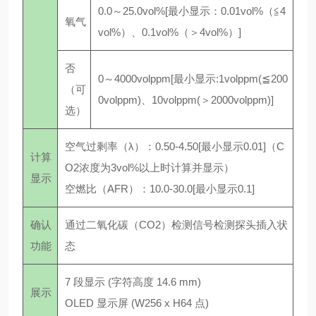
0.0～25.0vol%[最小显示：0.01vol%（≦4
氧气
vol%）、0.1vol%（＞4vol%）]
否
0～4000volppm[最小显示:1volppm(≦200
（可
0volppm)、10volppm(＞2000volppm)]
选）
空气过剩率（λ）：0.50-4.50[最小显示0.01]（C
计算
O2浓度为3vol%以上时计算并显示）
显示
空燃比（AFR）：10.0-30.0[最小显示0.1]
确认
通过二氧化碳（CO2）检测信号检测探头插入状
功能
态
7 段显示 (字符高度 14.6 mm)
展示
OLED 显示屏 (W256 x H64 点)