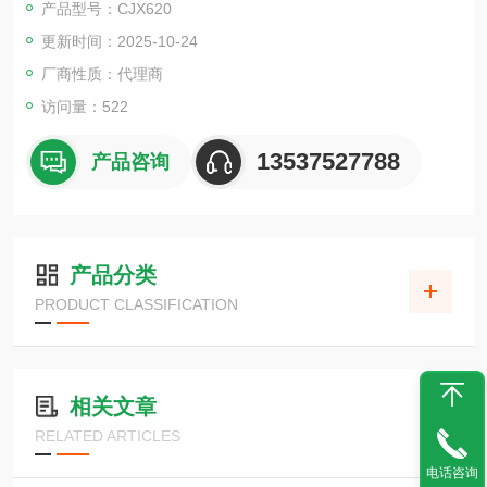
产品型号：CJX620
组合门机构，让您可以用一只手自由地向左、向右或两侧打开
更新时间：2025-10-24
宽阔的门洞
带背光功能的显示屏，可显示易于读取的大数字
厂商性质：代理商
保持高精度的“全自动量程调整"功能
访问量：522
数据导入软件“RTS"免费下载兼容产品
13537527788
产品咨询
产品分类
PRODUCT CLASSIFICATION
相关文章
RELATED ARTICLES
电话咨询