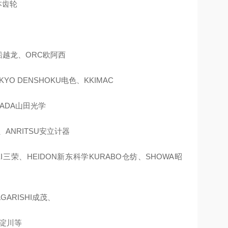
日本齿轮
H船越龙、ORC欧阿西
YO DENSHOKU电色、KKIMAC
MADA山田光学
、ANRITSU安立计器
EI三荣、HEIDON新东科学KURABO仓纺、SHOWA昭
GARISHI成茂、
A淀川等