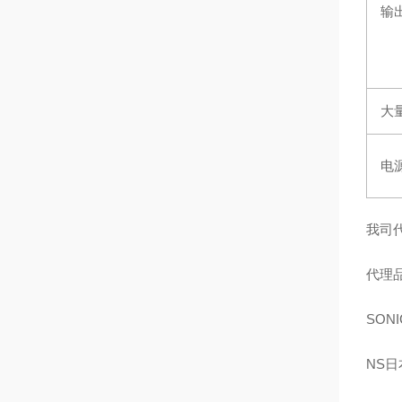
输
大
电
我司
代理
SON
NS日