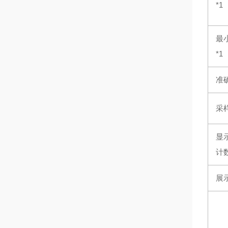
*1
最
*1
准
采
显
计
展