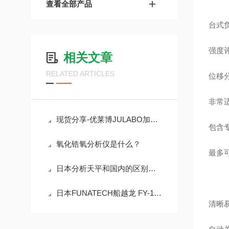
查看全部产品
台式
强度
相关文章
RELATED ARTICLES
位移分
非常
现货分享-优莱博JULABO加热制冷恒温循环浴槽CD-600F
包含专
氧化锆氧分析仪是什么？
最多
日本分析天平和国内的区别是什么?
日本FUNATECH船越龙 FY-18N表面检查灯
清晰易