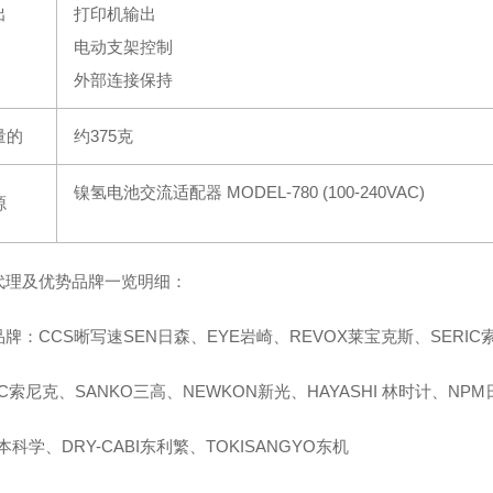
出
打印机输出
电动支架控制
外部连接保持
量的
约375克
镍氢电池交流适配器 MODEL-780 (100-240VAC
)
源
代理及优势品牌一览明细：
品牌：CCS晰写速
SEN日森、EYE岩崎、REVOX莱宝克斯、SERIC
IC索尼克、SANKO三高、NEWKON新光、HAYASHI 林时计、NPM
本科学、DRY-CABI东利繁、TOKISANGYO东机