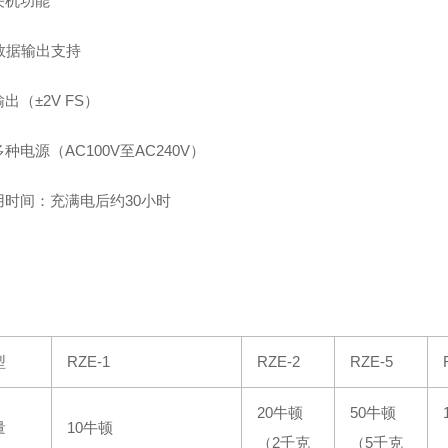
关机功能
数据输出支持
出（±2V FS）
种电源（AC100V至AC240V）
用时间：充满电后约30小时
型
RZE-1
RZE-2
RZE-5
20牛顿
50牛顿
量
10牛顿
（2千克
（5千克