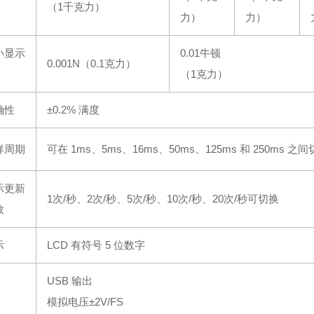
（1千克力）
力）
力）
小显示
0.01牛顿
0.001N（0.1克力）
（1克力）
确性
±0.2% 满度
样周期
可在 1ms、5ms、16ms、50ms、125ms 和 250ms 之
示更新
1次/秒、2次/秒、5次/秒、10次/秒、20次/秒可切换
数
示
LCD 有符号 5 位数字
USB 输出
模拟电压±2V/FS