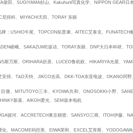
ATA柴田、SUGIYAMA杉山、Kakuhunt写真化学、NIPPON GEAR
EC尼得科、MIYACHI天田、TORAY 东丽
牌：USHIO牛尾、TOPCON拓普康、AITEC艾泰克、FUNATEC
ADEN嵯峨、SAKAZUME坂诘、TORAY东丽、DNP大日本科研、TOK
ANS斯万斯、ORIHARA折原、LUCEO鲁机欧、HIKARIYA光屋、YA
艾安得、T&D天特、JIKCO吉高、DKK-TOA东亚电波、OKANO冈野
艾目微、MITUTOYO三丰、KYOWA共和、ONOSOKKI小野、SAN
HINKY新基、AIKOH爱光、SEM坂本电机
UGA骏河、ACCRETECH東京精密、SANSYO三商、ITOH伊藤、NA
理化、MACOME码控美、EIWA荣和、EXCEL艾库斯、YODOGAW