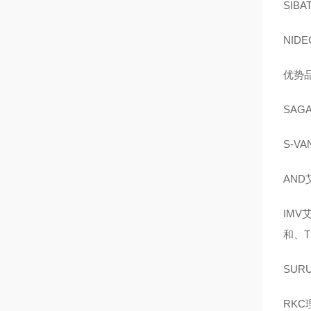
SIB
NID
优势品
SAG
S-V
AND
IMV
和、T
SUR
RKC