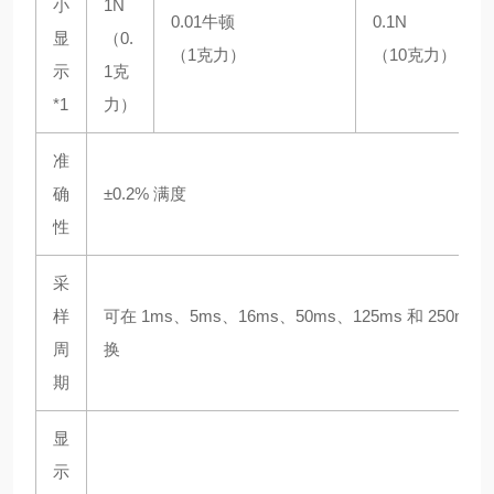
小
1N
0.01牛顿
0.1N
显
（0.
（1克力）
（10克力）
示
1克
*1
力）
准
确
±0.2% 满度
性
采
样
可在 1ms、5ms、16ms、50ms、125ms 和 250ms
周
换
期
显
示