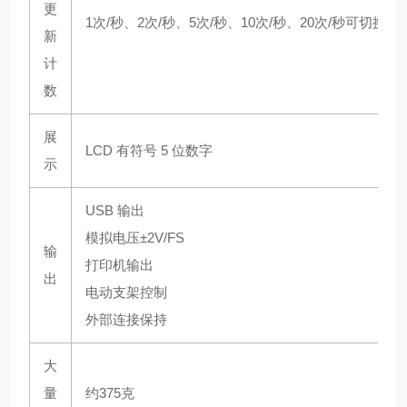
更
1次/秒、2次/秒、5次/秒、10次/秒、20次/秒可切换
新
计
数
展
LCD 有符号 5 位数字
示
USB 输出
模拟电压±2V/FS
输
打印机输出
出
电动支架控制
外部连接保持
大
量
约375克