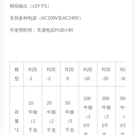
模拟输出（±2V FS）
支持多种电源（AC100V至AC240V）
可使用时间：充满电后约30小时
模
RZE
RZE
RZE
RZE
RZE
RZE
型
-1
-2
-5
-10
-20
-50
100
200
500
10
20
50
牛顿
牛顿
牛顿
容
牛顿
牛顿
牛顿
（1
（2
（5
量
（1
（2
（5
0千
0千
0千
*1
千克
千克
千克
克
克
克