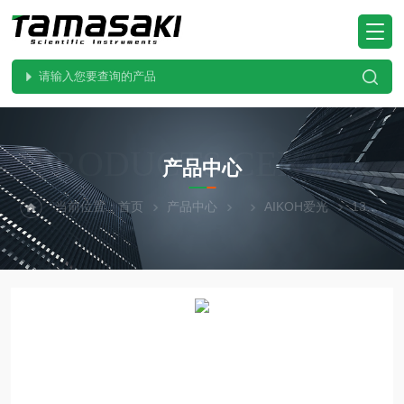
PRODUCTS CENTER
产品中心
当前位置：
首页
产品中心
AIKOH爱光
1310RZE跨境甄选 爱光AIKOH测力计 电动支架