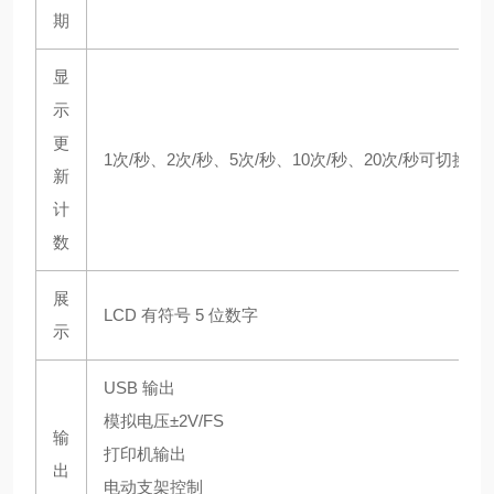
期
显
示
更
1次/秒、2次/秒、5次/秒、10次/秒、20次/秒可切换
新
计
数
展
LCD 有符号 5 位数字
示
USB 输出
模拟电压±2V/FS
输
打印机输出
出
电动支架控制