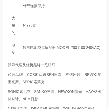
外部连接保持
大
量
约375克
的
电
镍氢电池交流适配器 MODEL-780 (100-240VAC
)
源
我司代理及优势品牌一览明细：
代理品牌：CCS晰写速
SEN日森、EYE岩崎、REVOX莱
宝克斯、SERIC索莱克
SONIC索尼克、SANKO三高、NEWKON新光、HAYASHI
林时计、NPM日脉
NS日本科学、DRY-CABI东利繁、TOKISANGYO东机