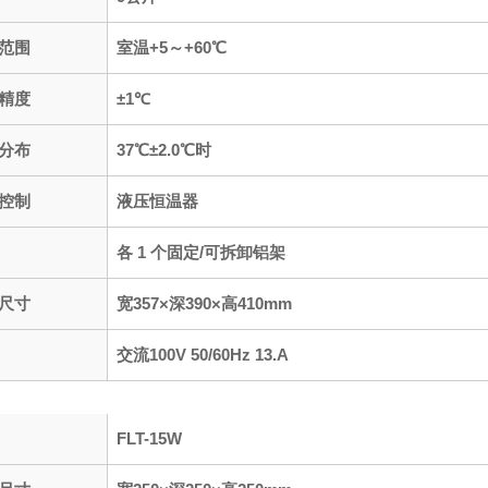
范围
室温+5～+60℃
精度
±1℃
分布
37℃±2.0℃时
控制
液压恒温器
各 1 个固定/可拆卸铝架
尺寸
宽357×深390×高410mm
交流100V 50/60Hz 13.A
FLT-15W