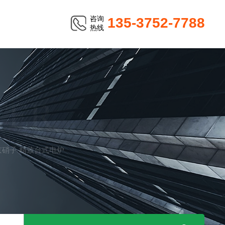
咨询
135-3752-7788
热线
TER
东京硝子 精致台式电炉