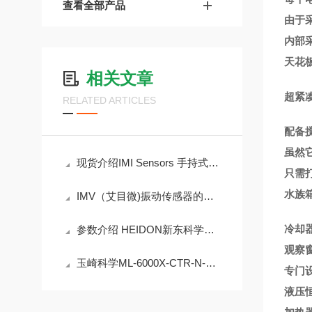
查看全部产品
由于
内部
天花
相关文章
超紧
RELATED ARTICLES
配备
虽然
现货介绍IMI Sensors 手持式振动测量仪
只需
水族
IMV（艾目微)振动传感器的应用场景如何选择？
冷却
参数介绍 HEIDON新东科学HHS3000摩擦磨损试验机
观察
玉崎科学ML-6000X-CTR-N-GP日本高精度数字点胶机
专门
液压