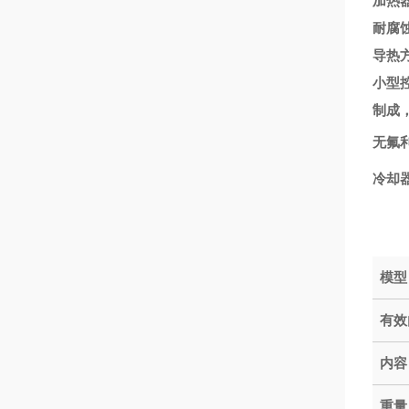
加热
耐腐
导热
小型控
制成
无氟
冷却
模型
有效
内容
重量