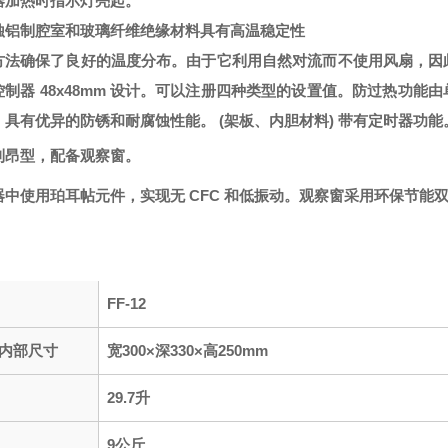
器加热时指示灯亮起。
蚀铝制腔室和玻璃纤维绝缘材料具有高温稳定性
方法确保了良好的温度分布。由于它利用自然对流而不使用风扇，因
制器 48x48mm 设计。可以注册四种类型的设置值。防过热功能由
，具有优异的防锈和耐腐蚀性能。 (架板、内胆材料) 带有定时器功能
利昂型，配备观察窗。
器中使用珀耳帖元件，实现无 CFC 和低振动。观察窗采用环保节能
FF-12
内部尺寸
宽300×深330×高250mm
29.7升
9公斤