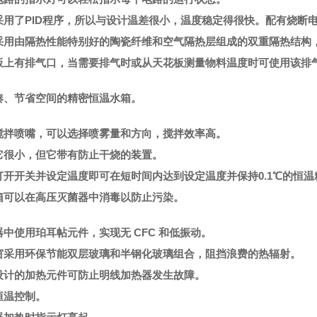
采用了PID程序，所以与设计温差很小，温度稳定得很快。配有烧断
采用由隔热性能特别好的陶瓷纤维和空气隔热层组成的双重隔热结构
板上有排气口，当需要排气时或从天花板测量物料温度时可使用该排
凑、节省空间的精密恒温水箱。
搅拌喷嘴，可以选择喷雾量和方向，搅拌效率高。
它很小，但它带有防止干烧的装置。
打开开关并设定温度即可在短时间内达到设定温度并保持0.1℃的恒温
箱可以在高压灭菌器中消毒以防止污染。
器中使用珀耳帖元件，实现无 CFC 和低振动。
窗采用环保节能双层玻璃和半钢化玻璃组合，阻挡浪费的热辐射。
设计的加热元件可防止明线加热器发生故障。
恒温控制。